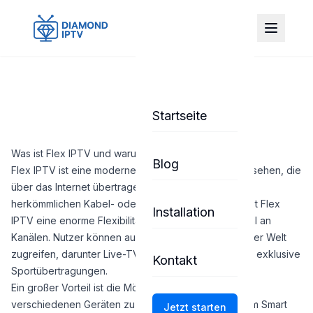
Startseite
Was ist Flex IPTV und warum ist es so beliebt?
Blog
Flex IPTV ist eine moderne Lösung für digitales Fernsehen, die
über das Internet übertragen wird. Im Gegensatz zu
herkömmlichen Kabel- oder Satellitenanbietern bietet Flex
Installation
IPTV eine enorme Flexibilität und eine breite Auswahl an
Kanälen. Nutzer können auf tausende Sender aus aller Welt
zugreifen, darunter Live-TV, Filme, Serien und sogar exklusive
Kontakt
Sportübertragungen.
Ein großer Vorteil ist die Möglichkeit, Inhalte auf
verschiedenen Geräten zu streamen – sei es auf dem Smart
Jetzt starten