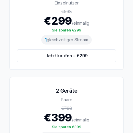
Einzelnutzer
€
598
€
299
/einmalig
Sie sparen €
299
1
gleichzeitiger Stream
Jetzt kaufen – €
299
2 Geräte
Paare
€
798
€
399
/einmalig
Sie sparen €
399