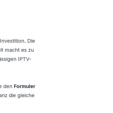
nvestition. Die
it macht es zu
ässigen IPTV-
ie den
Formuler
ganz die gleiche