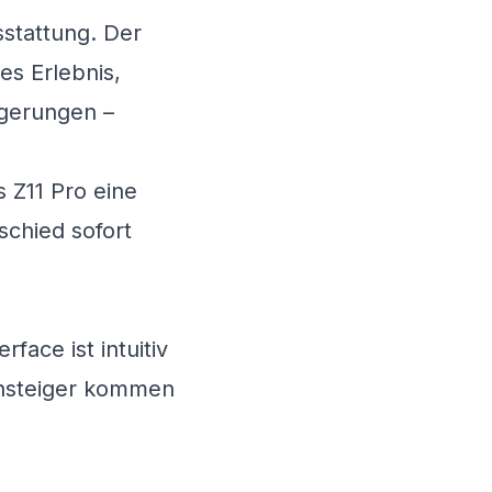
stattung. Der
s Erlebnis,
ögerungen –
 Z11 Pro eine
schied sofort
rface ist intuitiv
Einsteiger kommen