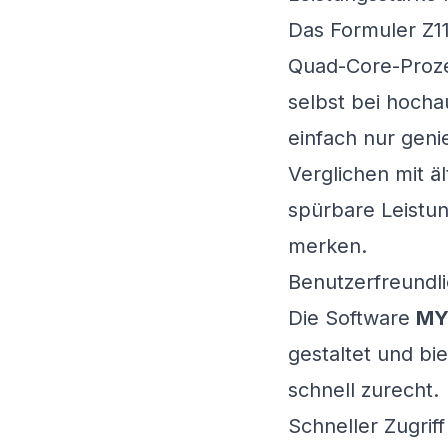
Das Formuler Z11
Quad-Core-Proze
selbst bei hocha
einfach nur geni
Verglichen mit ä
spürbare Leistun
merken.
Benutzerfreundl
Die Software
MY
gestaltet und bi
schnell zurecht.
Schneller Zugriff