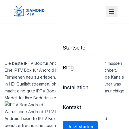
Startseite
Die beste IPTV Box für Android: Alles, was Sie wissen müssen
Blog
Eine IPTV Box für Android ist eine fantastische Möglichkeit,
Fernsehen neu zu erleben. Mit ihr können Sie tausende Kanäle
in HD-Qualität streamen, ohne teure Kabelverträge. Aber was
Installation
macht eine gute IPTV Box aus? Und wie finden Sie das richtige
Modell für Ihre Bedürfnisse?
Kontakt
Warum eine Android-IPTV Box die beste Wahl ist
Android-basierte IPTV Boxen bieten eine flexible und
benutzerfreundliche Lösung für Streaming-Fans. Sie
Jetzt starten