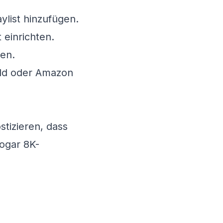
ylist hinzufügen.
 einrichten.
zen.
eld oder Amazon
stizieren, dass
sogar 8K-