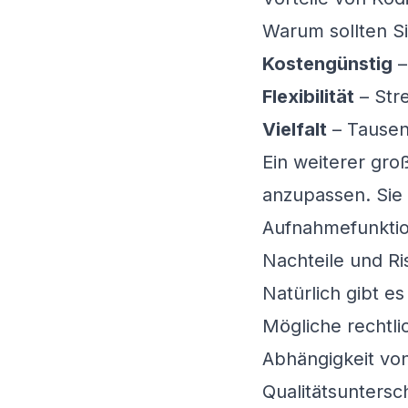
Warum sollten Sie
Kostengünstig
–
Flexibilität
– Str
Vielfalt
– Tausen
Ein weiterer gro
anzupassen. Sie 
Aufnahmefunktio
Nachteile und Ri
Natürlich gibt e
Mögliche rechtli
Abhängigkeit von
Qualitätsuntersc