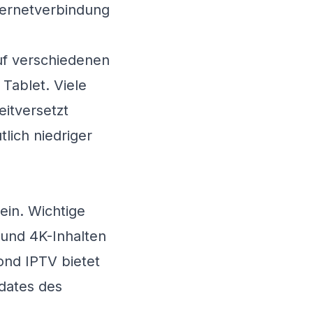
nternetverbindung
 auf verschiedenen
Tablet. Viele
itversetzt
lich niedriger
ein. Wichtige
 und 4K-Inhalten
ond IPTV
bietet
dates des