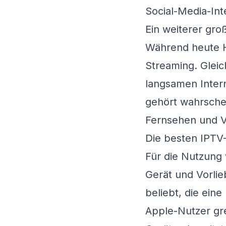
Social-Media-In
Ein weiterer groß
Während heute HD
Streaming. Gleic
langsamen Intern
gehört wahrschei
Fernsehen und 
Die besten IPTV
Für die Nutzung
Gerät und Vorlie
beliebt, die ein
Apple-Nutzer gre