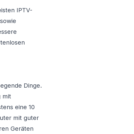
eisten IPTV-
 sowie
essere
stenlosen
legende Dinge.
 mit
tens eine 10
uter mit guter
eren Geräten