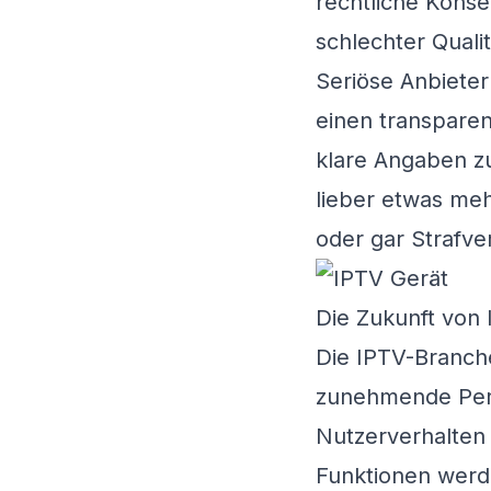
rechtliche Kons
schlechter Qualit
Seriöse Anbiete
einen transparen
klare Angaben zu
lieber etwas meh
oder gar Strafv
Die Zukunft von
Die IPTV-Branche 
zunehmende Perso
Nutzerverhalten
Funktionen werd