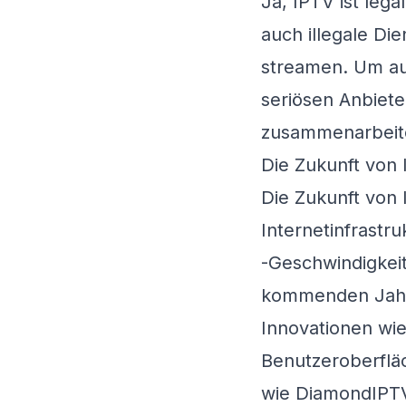
Ja, IPTV ist lega
auch illegale Di
streamen. Um auf
seriösen Anbiet
zusammenarbeit
Die Zukunft von
Die Zukunft von 
Internetinfrastr
-Geschwindigkeit
kommenden Jahre
Innovationen wie
Benutzeroberflä
wie
DiamondIPT