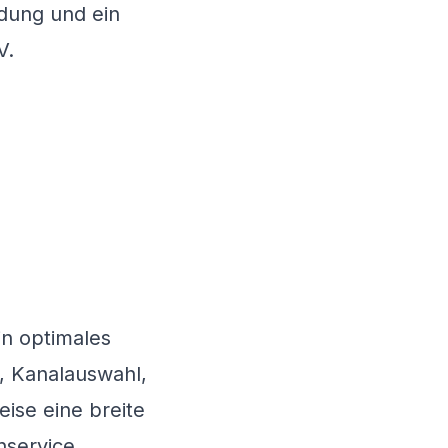
ndung und ein
V
.
in optimales
t, Kanalauswahl,
eise eine breite
nservice.