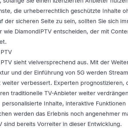
l, solange Sie einen lizenzierten Anbieter nutzen
enste, die urheberrechtlich geschützte Inhalte o
 der sicheren Seite zu sein, sollten Sie sich i
er wie
DiamondIPTV
entscheiden, der mit Conte
et.
 IPTV
IPTV sieht vielversprechend aus. Mit der Weite
uktur und der Einführung von 5G werden Stream
 weiter verbessert. Experten prognostizieren, 
n traditionelle TV-Anbieter weiter verdrängen
 personalisierte Inhalte, interaktive Funktione
chen werden das Erlebnis noch angenehmer m
V
sind bereits Vorreiter in dieser Entwicklung.