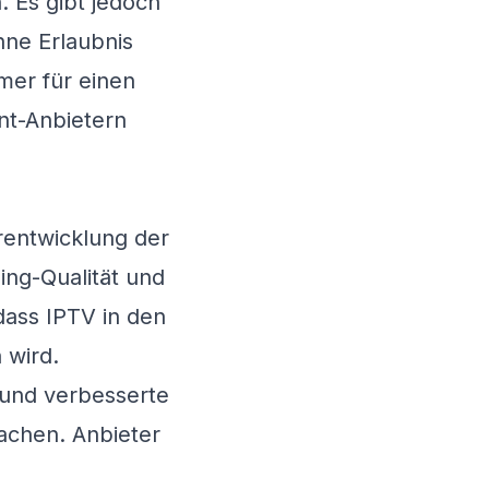
. Es gibt jedoch
hne Erlaubnis
mmer für einen
nt-Anbietern
rentwicklung der
ing-Qualität und
dass IPTV in den
 wird.
n und verbesserte
achen. Anbieter